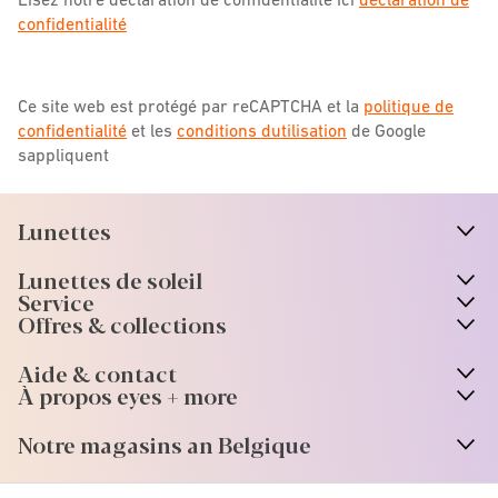
confidentialité
Ce site web est protégé par reCAPTCHA et la
politique de
confidentialité
et les
conditions dutilisation
de Google
sappliquent
Lunettes
n
A
r
r
o
w
i
c
o
Lunettes de soleil
n
A
r
r
o
w
i
c
o
Service
Offres & collections
Aide & contact
À propos eyes + more
Notre magasins an Belgique