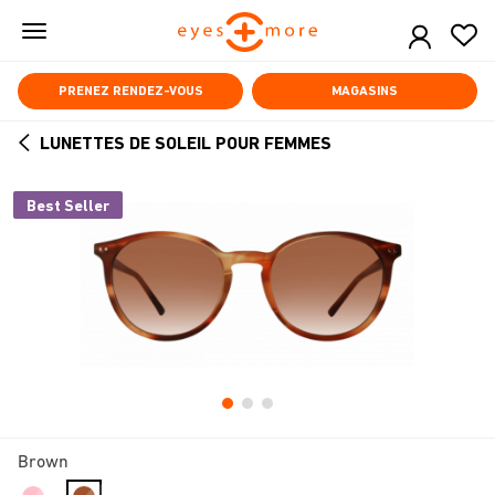
Skip
to
main
content
PRENEZ RENDEZ-VOUS
MAGASINS
LUNETTES DE SOLEIL POUR FEMMES
ARROW
BACK
Best Seller
Brown