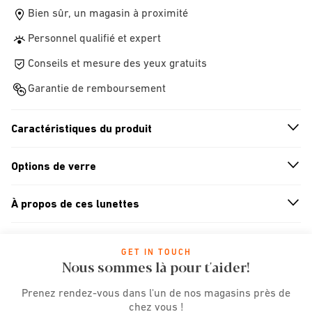
Bien sûr, un magasin à proximité
Personnel qualifié et expert
Conseils et mesure des yeux gratuits
Garantie de remboursement
Caractéristiques du produit
n
A
r
r
o
w
i
c
o
Options de verre
n
A
r
r
o
w
i
c
o
À propos de ces lunettes
n
A
r
r
o
w
i
c
o
GET IN TOUCH
Nous sommes là pour t'aider!
Prenez rendez-vous dans l'un de nos magasins près de
chez vous !