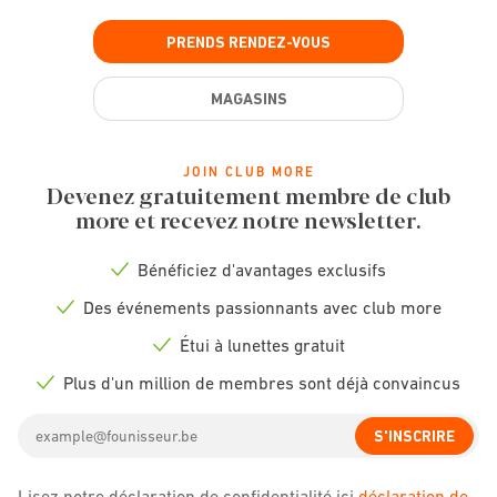
PRENDS RENDEZ-VOUS
MAGASINS
JOIN CLUB MORE
Devenez gratuitement membre de club
more et recevez notre newsletter.
Bénéficiez d'avantages exclusifs
Check
icon
Des événements passionnants avec club more
Check
icon
Étui à lunettes gratuit
Check
icon
Plus d'un million de membres sont déjà convaincus
Check
icon
Email
S'INSCRIRE
address
Lisez notre déclaration de confidentialité ici
déclaration de