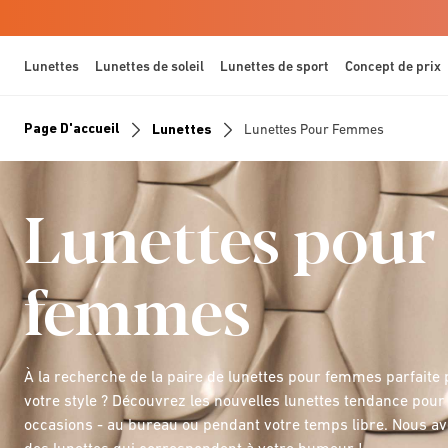
Lunettes
Lunettes de soleil
Lunettes de sport
Concept de prix
Page D'accueil
Lunettes
Lunettes Pour Femmes
Lunettes pour
femmes
À la recherche de la paire de lunettes pour femmes parfaite 
votre style ? Découvrez les nouvelles lunettes tendance pour 
occasions - au bureau ou pendant votre temps libre. Nous av
des lunettes qui correspondent à votre humeur !