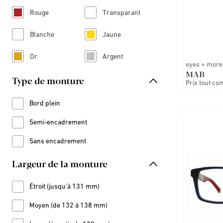
Rouge
Transparant
Refine by Couleur: Rouge
Refine by Couleur: Transparant
Blanche
Jaune
Refine by Couleur: Blanche
Refine by Couleur: Jaune
Or
Argent
Refine by Couleur: Or
Refine by Couleur: Argent
eyes + more
MAB
Type de monture
Prix tout co
Bord plein
Refine by Type de monture: Bord plein
Semi-encadrement
Refine by Type de monture: Semi-encadrement
Sans encadrement
Refine by Type de monture: Sans encadrement
Largeur de la monture
Étroit (jusqu'à 131 mm)
Refine by Largeur de la monture: Étroit (jusqu'à 131 mm)
Moyen (de 132 à 138 mm)
Refine by Largeur de la monture: Moyen (de 132 à 138 mm)