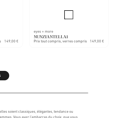
eyes + more
NUNZIANTELLA1
s
149,00 €
Prix tout compris, verres compris
149,00 €
S
’elles soient classiques, élégantes, tendance ou
femmes. Vous avez l’embarras du choix, que vous