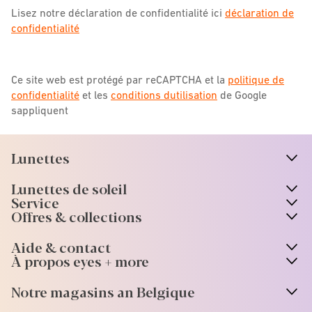
Lisez notre déclaration de confidentialité ici
déclaration de
confidentialité
Ce site web est protégé par reCAPTCHA et la
politique de
confidentialité
et les
conditions dutilisation
de Google
sappliquent
Lunettes
n
A
r
r
o
w
i
c
o
Lunettes de soleil
n
A
r
r
o
w
i
c
o
Service
Offres & collections
Aide & contact
À propos eyes + more
Notre magasins an Belgique