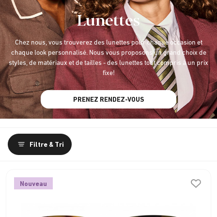
Lunettes
Chez nous, vous trouverez des lunettes pour chaque occasion et
chaque look personnalisé. Nous vous proposons un grand choix de
styles, de matériaux et de tailles - des lunettes tout compris à un prix
fixe!
PRENEZ RENDEZ-VOUS
Filtre & Tri
Nouveau