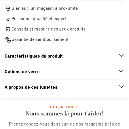
Bien sûr, un magasin à proximité
Personnel qualifié et expert
Conseils et mesure des yeux gratuits
Garantie de remboursement
Caractéristiques du produit
n
A
r
r
o
w
i
c
o
Options de verre
n
A
r
r
o
w
i
c
o
À propos de ces lunettes
n
A
r
r
o
w
i
c
o
GET IN TOUCH
Nous sommes là pour t'aider!
Prenez rendez-vous dans l'un de nos magasins près de