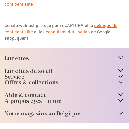
confidentialité
Ce site web est protégé par reCAPTCHA et la
politique de
confidentialité
et les
conditions dutilisation
de Google
sappliquent
Lunettes
n
A
r
r
o
w
i
c
o
Lunettes de soleil
n
A
r
r
o
w
i
c
o
Service
Offres & collections
Aide & contact
À propos eyes + more
Notre magasins an Belgique