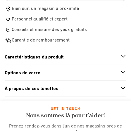
Bien sûr, un magasin à proximité
Personnel qualifié et expert
Conseils et mesure des yeux gratuits
Garantie de remboursement
Caractéristiques du produit
n
A
r
r
o
w
i
c
o
Options de verre
n
A
r
r
o
w
i
c
o
À propos de ces lunettes
n
A
r
r
o
w
i
c
o
GET IN TOUCH
Nous sommes là pour t'aider!
Prenez rendez-vous dans l'un de nos magasins près de