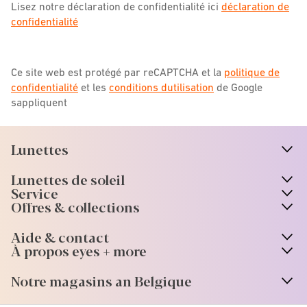
Lisez notre déclaration de confidentialité ici
déclaration de
confidentialité
Ce site web est protégé par reCAPTCHA et la
politique de
confidentialité
et les
conditions dutilisation
de Google
sappliquent
Lunettes
n
A
r
r
o
w
i
c
o
Lunettes de soleil
n
A
r
r
o
w
i
c
o
Service
Offres & collections
Aide & contact
À propos eyes + more
Notre magasins an Belgique