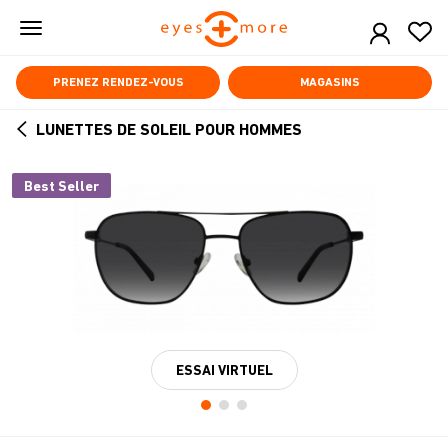
Skip
to
main
content
PRENEZ RENDEZ-VOUS
MAGASINS
LUNETTES DE SOLEIL POUR HOMMES
ARROW
BACK
Best Seller
ESSAI VIRTUEL