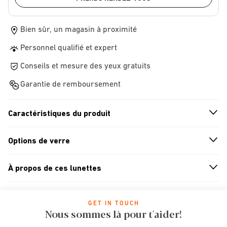
Bien sûr, un magasin à proximité
Personnel qualifié et expert
Conseils et mesure des yeux gratuits
Garantie de remboursement
Caractéristiques du produit
n
A
r
r
o
w
i
c
o
Options de verre
n
A
r
r
o
w
i
c
o
À propos de ces lunettes
n
A
r
r
o
w
i
c
o
GET IN TOUCH
Nous sommes là pour t'aider!