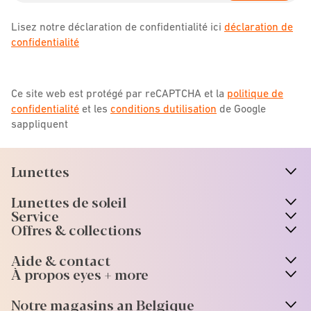
Lisez notre déclaration de confidentialité ici
déclaration de
confidentialité
Ce site web est protégé par reCAPTCHA et la
politique de
confidentialité
et les
conditions dutilisation
de Google
sappliquent
Lunettes
n
A
r
r
o
w
i
c
o
Lunettes de soleil
n
A
r
r
o
w
i
c
o
Service
Offres & collections
Aide & contact
À propos eyes + more
Notre magasins an Belgique