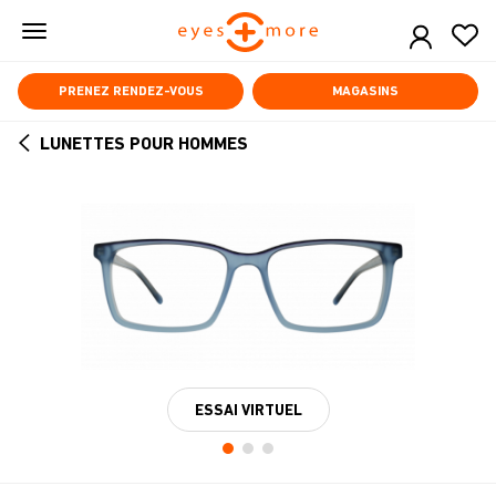
Skip
to
main
content
PRENEZ RENDEZ-VOUS
MAGASINS
LUNETTES POUR HOMMES
ARROW
BACK
ESSAI VIRTUEL