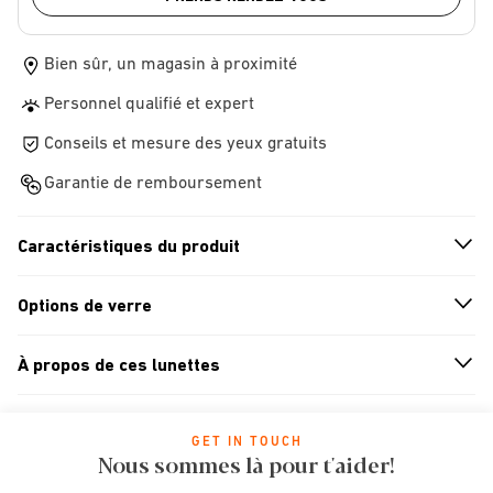
Bien sûr, un magasin à proximité
Personnel qualifié et expert
Conseils et mesure des yeux gratuits
Garantie de remboursement
Caractéristiques du produit
n
A
r
r
o
w
i
c
o
Options de verre
n
A
r
r
o
w
i
c
o
À propos de ces lunettes
n
A
r
r
o
w
i
c
o
GET IN TOUCH
Nous sommes là pour t'aider!