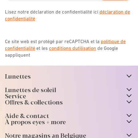
Lisez notre déclaration de confidentialité ici
déclaration de
confidentialité
Ce site web est protégé par reCAPTCHA et la
politique de
confidentialité
et les
conditions dutilisation
de Google
sappliquent
Lunettes
n
A
r
r
o
w
i
c
o
Lunettes de soleil
n
A
r
r
o
w
i
c
o
Service
Offres & collections
Aide & contact
À propos eyes + more
Notre magasins an Belgique