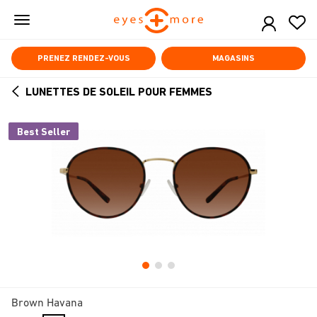
Skip
to
main
content
PRENEZ RENDEZ-VOUS
MAGASINS
LUNETTES DE SOLEIL POUR FEMMES
ARROW
BACK
Best Seller
Brown Havana