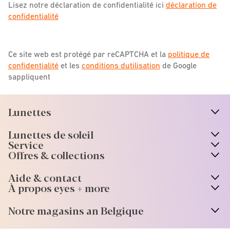
Lisez notre déclaration de confidentialité ici
déclaration de
confidentialité
Ce site web est protégé par reCAPTCHA et la
politique de
confidentialité
et les
conditions dutilisation
de Google
sappliquent
Lunettes
n
A
r
r
o
w
i
c
o
Lunettes de soleil
n
A
r
r
o
w
i
c
o
Service
Offres & collections
Aide & contact
À propos eyes + more
Notre magasins an Belgique