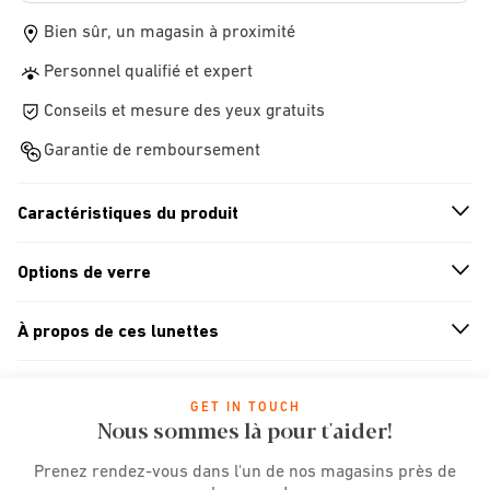
Bien sûr, un magasin à proximité
Personnel qualifié et expert
Conseils et mesure des yeux gratuits
Garantie de remboursement
Caractéristiques du produit
n
A
r
r
o
w
i
c
o
Options de verre
n
A
r
r
o
w
i
c
o
À propos de ces lunettes
n
A
r
r
o
w
i
c
o
GET IN TOUCH
Nous sommes là pour t'aider!
Prenez rendez-vous dans l'un de nos magasins près de