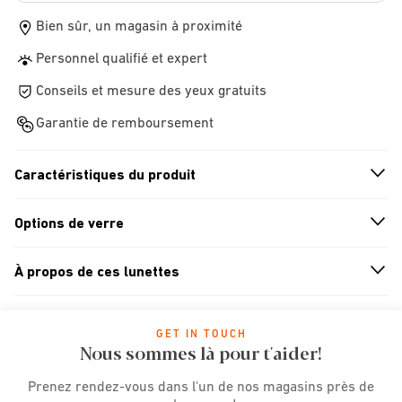
Bien sûr, un magasin à proximité
Personnel qualifié et expert
Conseils et mesure des yeux gratuits
Garantie de remboursement
Caractéristiques du produit
n
A
r
r
o
w
i
c
o
Options de verre
n
A
r
r
o
w
i
c
o
À propos de ces lunettes
n
A
r
r
o
w
i
c
o
GET IN TOUCH
Nous sommes là pour t'aider!
Prenez rendez-vous dans l'un de nos magasins près de