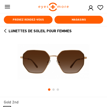
Skip
to
main
content
PRENEZ RENDEZ-VOUS
MAGASINS
LUNETTES DE SOLEIL POUR FEMMES
ARROW
BACK
Gold 2nd