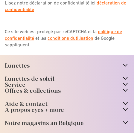
Lisez notre déclaration de confidentialité ici
déclaration de
confidentialité
Ce site web est protégé par reCAPTCHA et la
politique de
confidentialité
et les
conditions dutilisation
de Google
sappliquent
Lunettes
n
A
r
r
o
w
i
c
o
Lunettes de soleil
n
A
r
r
o
w
i
c
o
Service
Offres & collections
Aide & contact
À propos eyes + more
Notre magasins an Belgique