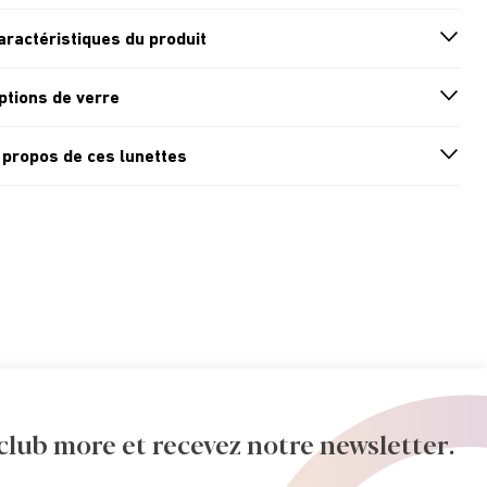
aractéristiques du produit
n
A
r
r
o
w
i
c
o
ptions de verre
n
A
r
r
o
w
i
c
o
 propos de ces lunettes
n
A
r
r
o
w
i
c
o
ub more et recevez notre newsletter.