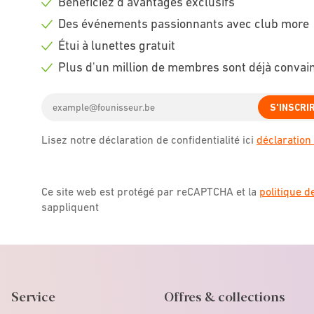
Bénéficiez d'avantages exclusifs
Check
Des événements passionnants avec club more
icon
Check
Étui à lunettes gratuit
icon
Check
Plus d'un million de membres sont déjà convai
icon
Check
Email
icon
S'INSCRI
address
Lisez notre déclaration de confidentialité ici
déclaration 
Ce site web est protégé par reCAPTCHA et la
politique d
sappliquent
Service
Offres & collections