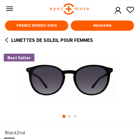
Skip
to
main
content
PRENEZ RENDEZ-VOUS
MAGASINS
LUNETTES DE SOLEIL POUR FEMMES
ARROW
BACK
Best Seller
Black2nd