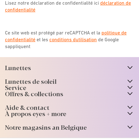
Lisez notre déclaration de confidentialité ici
déclaration de
confidentialité
Ce site web est protégé par reCAPTCHA et la
politique de
confidentialité
et les
conditions dutilisation
de Google
sappliquent
Lunettes
n
A
r
r
o
w
i
c
o
Lunettes de soleil
n
A
r
r
o
w
i
c
o
Service
Offres & collections
Aide & contact
À propos eyes + more
Notre magasins an Belgique