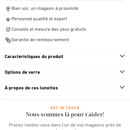
Bien sûr, un magasin à proximité
Personnel qualifié et expert
Conseils et mesure des yeux gratuits
Garantie de remboursement
Caractéristiques du produit
n
A
r
r
o
w
i
c
o
Options de verre
n
A
r
r
o
w
i
c
o
À propos de ces lunettes
n
A
r
r
o
w
i
c
o
GET IN TOUCH
Nous sommes là pour t'aider!
Prenez rendez-vous dans l'un de nos magasins près de