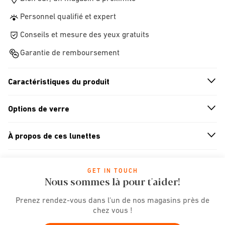
Personnel qualifié et expert
Conseils et mesure des yeux gratuits
Garantie de remboursement
Caractéristiques du produit
n
A
r
r
o
w
i
c
o
Options de verre
n
A
r
r
o
w
i
c
o
À propos de ces lunettes
n
A
r
r
o
w
i
c
o
GET IN TOUCH
Nous sommes là pour t'aider!
Prenez rendez-vous dans l'un de nos magasins près de
chez vous !