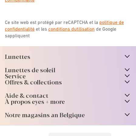
Ce site web est protégé par reCAPTCHA et la
politique de
confidentialité
et les
conditions dutilisation
de Google
sappliquent
Lunettes
n
A
r
r
o
w
i
c
o
Lunettes de soleil
n
A
r
r
o
w
i
c
o
Service
Offres & collections
Aide & contact
À propos eyes + more
Notre magasins an Belgique