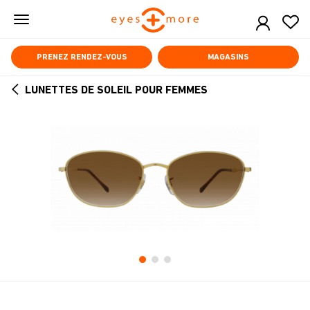
Skip
to
main
content
PRENEZ RENDEZ-VOUS
MAGASINS
LUNETTES DE SOLEIL POUR FEMMES
ARROW
BACK