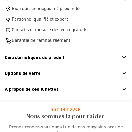
Bien sûr, un magasin à proximité
Personnel qualifié et expert
Conseils et mesure des yeux gratuits
Garantie de remboursement
Caractéristiques du produit
n
A
r
r
o
w
i
c
o
Options de verre
n
A
r
r
o
w
i
c
o
À propos de ces lunettes
n
A
r
r
o
w
i
c
o
GET IN TOUCH
Nous sommes là pour t'aider!
Prenez rendez-vous dans l'un de nos magasins près de