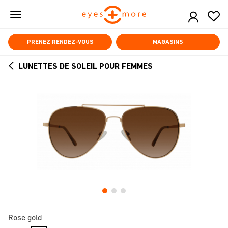
Skip
to
main
content
PRENEZ RENDEZ-VOUS
MAGASINS
LUNETTES DE SOLEIL POUR FEMMES
ARROW
BACK
Rose gold