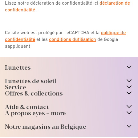
Lisez notre déclaration de confidentialité ici
déclaration de
confidentialité
Ce site web est protégé par reCAPTCHA et la
politique de
confidentialité
et les
conditions dutilisation
de Google
sappliquent
Lunettes
n
A
r
r
o
w
i
c
o
Lunettes de soleil
n
A
r
r
o
w
i
c
o
Service
Offres & collections
Aide & contact
À propos eyes + more
Notre magasins an Belgique