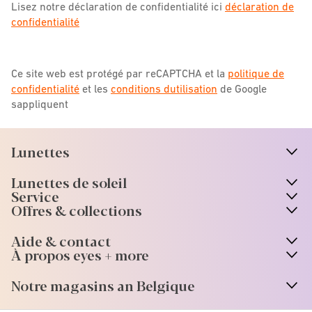
Lisez notre déclaration de confidentialité ici
déclaration de
confidentialité
Ce site web est protégé par reCAPTCHA et la
politique de
confidentialité
et les
conditions dutilisation
de Google
sappliquent
Lunettes
n
A
r
r
o
w
i
c
o
Lunettes de soleil
n
A
r
r
o
w
i
c
o
Service
Offres & collections
Aide & contact
À propos eyes + more
Notre magasins an Belgique