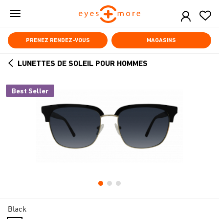
Skip
to
main
content
PRENEZ RENDEZ-VOUS
MAGASINS
LUNETTES DE SOLEIL POUR HOMMES
ARROW
BACK
Best Seller
Black