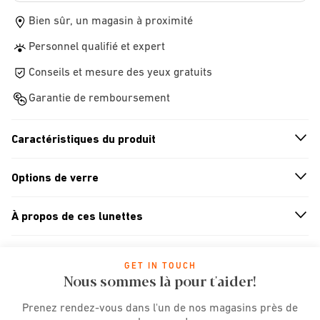
Bien sûr, un magasin à proximité
Personnel qualifié et expert
Conseils et mesure des yeux gratuits
Garantie de remboursement
Caractéristiques du produit
n
A
r
r
o
w
i
c
o
Options de verre
n
A
r
r
o
w
i
c
o
À propos de ces lunettes
n
A
r
r
o
w
i
c
o
GET IN TOUCH
Nous sommes là pour t'aider!
Prenez rendez-vous dans l'un de nos magasins près de