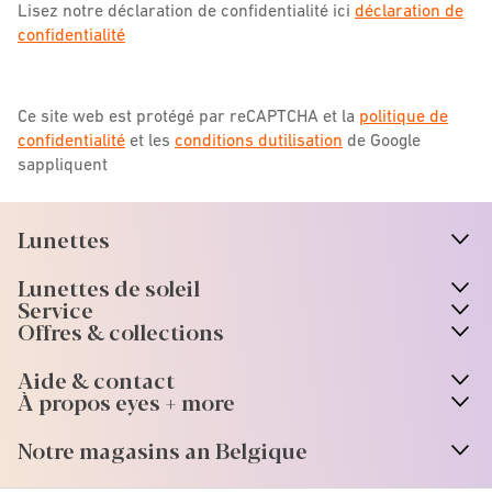
Lisez notre déclaration de confidentialité ici
déclaration de
confidentialité
Ce site web est protégé par reCAPTCHA et la
politique de
confidentialité
et les
conditions dutilisation
de Google
sappliquent
Lunettes
n
A
r
r
o
w
i
c
o
Lunettes de soleil
n
A
r
r
o
w
i
c
o
Service
Offres & collections
Aide & contact
À propos eyes + more
Notre magasins an Belgique