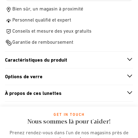
Bien sûr, un magasin à proximité
Personnel qualifié et expert
Conseils et mesure des yeux gratuits
Garantie de remboursement
Caractéristiques du produit
n
A
r
r
o
w
i
c
o
Options de verre
n
A
r
r
o
w
i
c
o
À propos de ces lunettes
n
A
r
r
o
w
i
c
o
GET IN TOUCH
Nous sommes là pour t'aider!
Prenez rendez-vous dans l'un de nos magasins près de