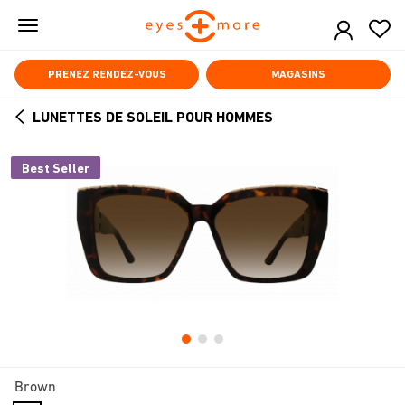
Skip
to
main
content
PRENEZ RENDEZ-VOUS
MAGASINS
LUNETTES DE SOLEIL POUR HOMMES
ARROW
BACK
Best Seller
Brown