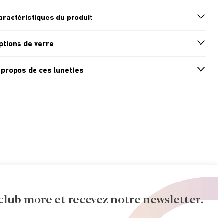
aractéristiques du produit
n
A
r
r
o
w
i
c
o
ptions de verre
n
A
r
r
o
w
i
c
o
 propos de ces lunettes
n
A
r
r
o
w
i
c
o
ub more et recevez notre newsletter.