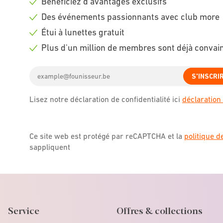
Bénéficiez d'avantages exclusifs
Check
Des événements passionnants avec club more
icon
Check
Étui à lunettes gratuit
icon
Check
Plus d'un million de membres sont déjà convai
icon
Check
Email
icon
S'INSCRI
address
Lisez notre déclaration de confidentialité ici
déclaration 
Ce site web est protégé par reCAPTCHA et la
politique d
sappliquent
Service
Offres & collections