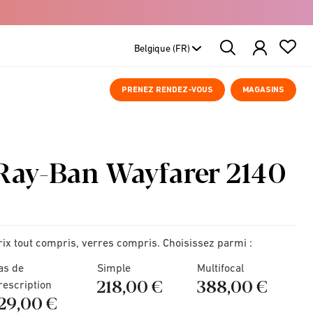
Search
Products
PRENEZ RENDEZ-VOUS
MAGASINS
Ray-Ban Wayfarer 2140
rix tout compris, verres compris. Choisissez parmi :
as de
Simple
Multifocal
218,00 €
388,00 €
rescription
129,00 €