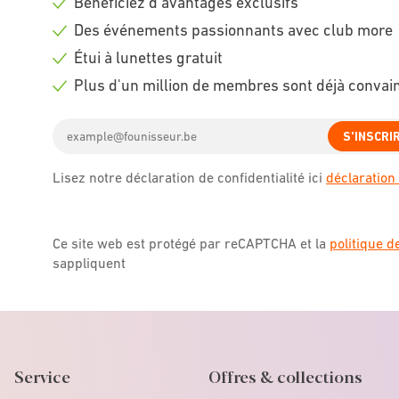
Bénéficiez d'avantages exclusifs
Check
Des événements passionnants avec club more
icon
Check
Étui à lunettes gratuit
icon
Check
Plus d'un million de membres sont déjà convai
icon
Check
Email
icon
S'INSCRI
address
Lisez notre déclaration de confidentialité ici
déclaration 
Ce site web est protégé par reCAPTCHA et la
politique d
sappliquent
Service
Offres & collections