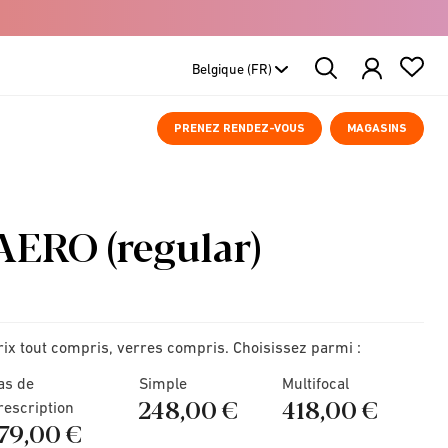
Search
Products
PRENEZ RENDEZ-VOUS
MAGASINS
AERO (regular)
rix tout compris, verres compris. Choisissez parmi :
as de
Simple
Multifocal
248,00 €
418,00 €
rescription
179,00 €