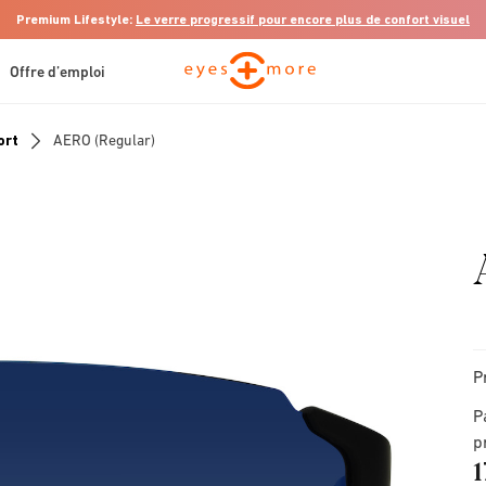
Premium Lifestyle:
Le verre progressif pour encore plus de confort visuel
Offre d’emploi
ort
AERO (regular)
P
P
p