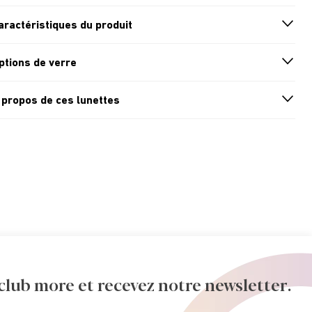
aractéristiques du produit
n
A
r
r
o
w
i
c
o
ptions de verre
n
A
r
r
o
w
i
c
o
 propos de ces lunettes
n
A
r
r
o
w
i
c
o
ub more et recevez notre newsletter.