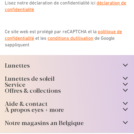
Lisez notre déclaration de confidentialité ici
déclaration de
confidentialité
Ce site web est protégé par reCAPTCHA et la
politique de
confidentialité
et les
conditions dutilisation
de Google
sappliquent
Lunettes
n
A
r
r
o
w
i
c
o
Lunettes de soleil
n
A
r
r
o
w
i
c
o
Service
Offres & collections
Aide & contact
À propos eyes + more
Notre magasins an Belgique