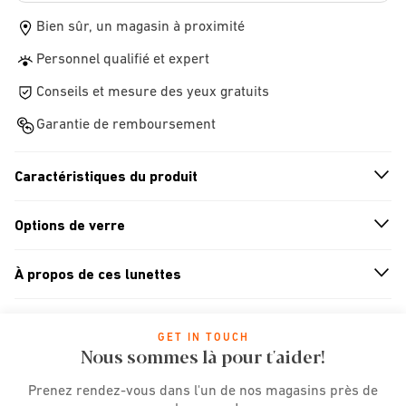
Bien sûr, un magasin à proximité
Personnel qualifié et expert
Conseils et mesure des yeux gratuits
Garantie de remboursement
Caractéristiques du produit
n
A
r
r
o
w
i
c
o
Options de verre
n
A
r
r
o
w
i
c
o
À propos de ces lunettes
n
A
r
r
o
w
i
c
o
GET IN TOUCH
Nous sommes là pour t'aider!
Prenez rendez-vous dans l'un de nos magasins près de