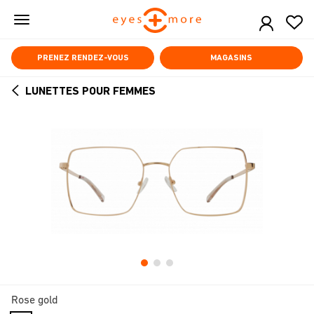
Skip
to
main
content
PRENEZ RENDEZ-VOUS
MAGASINS
LUNETTES POUR FEMMES
ARROW
BACK
Rose gold