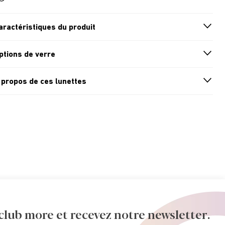
aractéristiques du produit
n
A
r
r
o
w
i
c
o
ptions de verre
n
A
r
r
o
w
i
c
o
 propos de ces lunettes
n
A
r
r
o
w
i
c
o
ub more et recevez notre newsletter.