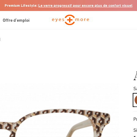
Premium Lifestyle:
Le verre progressif pour encore plus de confort visuel
Offre d’emploi
I
S
P
S