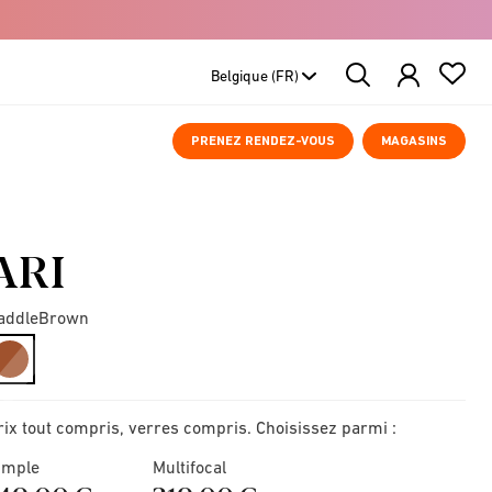
Search
Products
PRENEZ RENDEZ-VOUS
MAGASINS
ARI
addleBrown
selected
rix tout compris, verres compris. Choisissez parmi :
imple
Multifocal