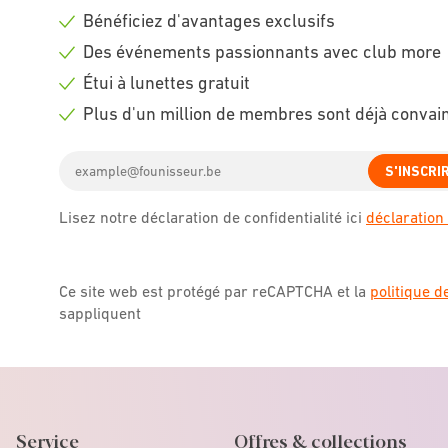
Bénéficiez d'avantages exclusifs
Check
Des événements passionnants avec club more
icon
Check
Étui à lunettes gratuit
icon
Check
Plus d'un million de membres sont déjà convai
icon
Check
Email
icon
S'INSCRI
address
Lisez notre déclaration de confidentialité ici
déclaration 
Ce site web est protégé par reCAPTCHA et la
politique d
sappliquent
Service
Offres & collections