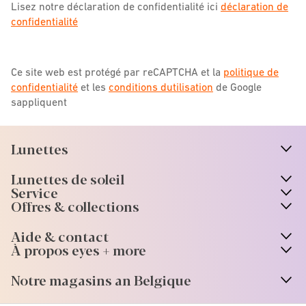
Lisez notre déclaration de confidentialité ici
déclaration de
confidentialité
Ce site web est protégé par reCAPTCHA et la
politique de
confidentialité
et les
conditions dutilisation
de Google
sappliquent
Lunettes
n
A
r
r
o
w
i
c
o
Lunettes de soleil
n
A
r
r
o
w
i
c
o
Service
Offres & collections
Aide & contact
À propos eyes + more
Notre magasins an Belgique