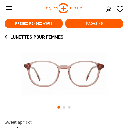
Skip
to
main
content
PRENEZ RENDEZ-VOUS
MAGASINS
LUNETTES POUR FEMMES
ARROW
BACK
Sweet apricot