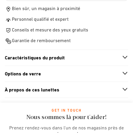
Bien sûr, un magasin à proximité
Personnel qualifié et expert
Conseils et mesure des yeux gratuits
Garantie de remboursement
Caractéristiques du produit
n
A
r
r
o
w
i
c
o
Options de verre
n
A
r
r
o
w
i
c
o
À propos de ces lunettes
n
A
r
r
o
w
i
c
o
GET IN TOUCH
Nous sommes là pour t'aider!
Prenez rendez-vous dans l'un de nos magasins près de