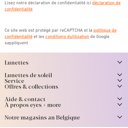
Lisez notre déclaration de confidentialité ici
déclaration de
confidentialité
Ce site web est protégé par reCAPTCHA et la
politique de
confidentialité
et les
conditions dutilisation
de Google
sappliquent
Lunettes
n
A
r
r
o
w
i
c
o
Lunettes de soleil
n
A
r
r
o
w
i
c
o
Service
Offres & collections
Aide & contact
À propos eyes + more
Notre magasins an Belgique