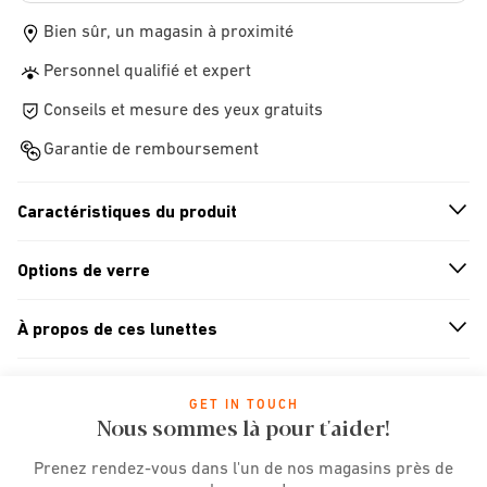
Bien sûr, un magasin à proximité
Personnel qualifié et expert
Conseils et mesure des yeux gratuits
Garantie de remboursement
Caractéristiques du produit
n
A
r
r
o
w
i
c
o
Options de verre
n
A
r
r
o
w
i
c
o
À propos de ces lunettes
n
A
r
r
o
w
i
c
o
GET IN TOUCH
Nous sommes là pour t'aider!
Prenez rendez-vous dans l'un de nos magasins près de