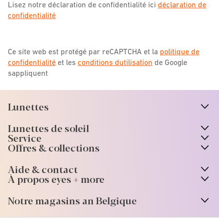
Lisez notre déclaration de confidentialité ici
déclaration de
confidentialité
Ce site web est protégé par reCAPTCHA et la
politique de
confidentialité
et les
conditions dutilisation
de Google
sappliquent
Lunettes
n
A
r
r
o
w
i
c
o
Lunettes de soleil
n
A
r
r
o
w
i
c
o
Service
Offres & collections
Aide & contact
À propos eyes + more
Notre magasins an Belgique