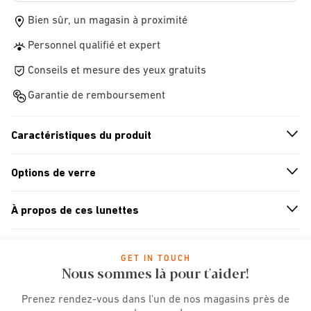
Bien sûr, un magasin à proximité
Personnel qualifié et expert
Conseils et mesure des yeux gratuits
Garantie de remboursement
Caractéristiques du produit
n
A
r
r
o
w
i
c
o
Options de verre
n
A
r
r
o
w
i
c
o
À propos de ces lunettes
n
A
r
r
o
w
i
c
o
GET IN TOUCH
Nous sommes là pour t'aider!
Prenez rendez-vous dans l'un de nos magasins près de