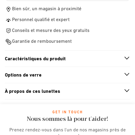
Bien sûr, un magasin à proximité
Personnel qualifié et expert
Conseils et mesure des yeux gratuits
Garantie de remboursement
Caractéristiques du produit
n
A
r
r
o
w
i
c
o
Options de verre
n
A
r
r
o
w
i
c
o
À propos de ces lunettes
n
A
r
r
o
w
i
c
o
GET IN TOUCH
Nous sommes là pour t'aider!
Prenez rendez-vous dans l'un de nos magasins près de