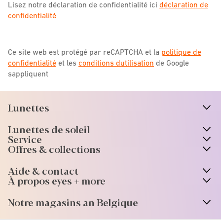
Lisez notre déclaration de confidentialité ici
déclaration de
confidentialité
Ce site web est protégé par reCAPTCHA et la
politique de
confidentialité
et les
conditions dutilisation
de Google
sappliquent
Lunettes
n
A
r
r
o
w
i
c
o
Lunettes de soleil
n
A
r
r
o
w
i
c
o
Service
Offres & collections
Aide & contact
À propos eyes + more
Notre magasins an Belgique