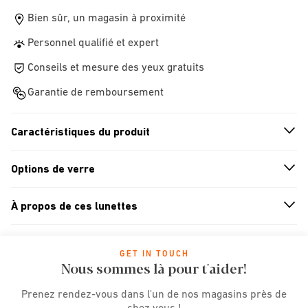
Bien sûr, un magasin à proximité
Personnel qualifié et expert
Conseils et mesure des yeux gratuits
Garantie de remboursement
Caractéristiques du produit
n
A
r
r
o
w
i
c
o
Options de verre
n
A
r
r
o
w
i
c
o
À propos de ces lunettes
n
A
r
r
o
w
i
c
o
GET IN TOUCH
Nous sommes là pour t'aider!
Prenez rendez-vous dans l'un de nos magasins près de
chez vous !