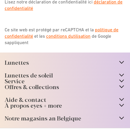
Lisez notre déclaration de confidentialité ici
déclaration de
confidentialité
Ce site web est protégé par reCAPTCHA et la
politique de
confidentialité
et les
conditions dutilisation
de Google
sappliquent
Lunettes
n
A
r
r
o
w
i
c
o
Lunettes de soleil
n
A
r
r
o
w
i
c
o
Service
Offres & collections
Aide & contact
À propos eyes + more
Notre magasins an Belgique