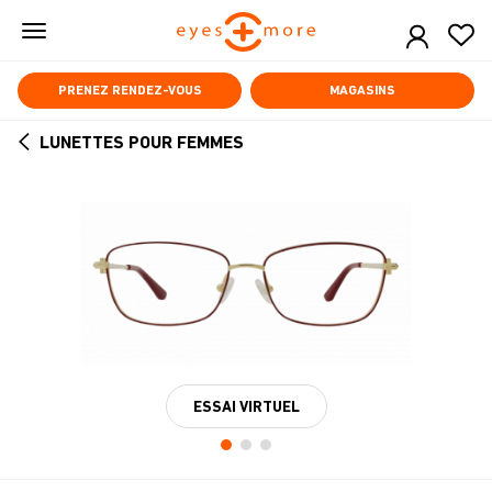
Skip
to
main
content
PRENEZ RENDEZ-VOUS
MAGASINS
LUNETTES POUR FEMMES
ARROW
BACK
ESSAI VIRTUEL