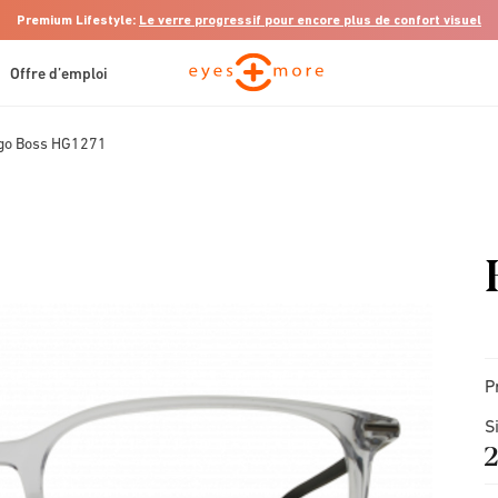
Premium Lifestyle:
Le verre progressif pour encore plus de confort visuel
Offre d’emploi
go Boss HG1271
P
S