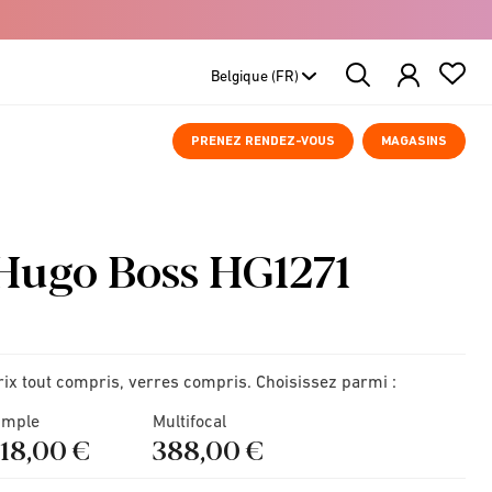
Search
Products
PRENEZ RENDEZ-VOUS
MAGASINS
Hugo Boss HG1271
rix tout compris, verres compris. Choisissez parmi :
imple
Multifocal
218,00 €
388,00 €