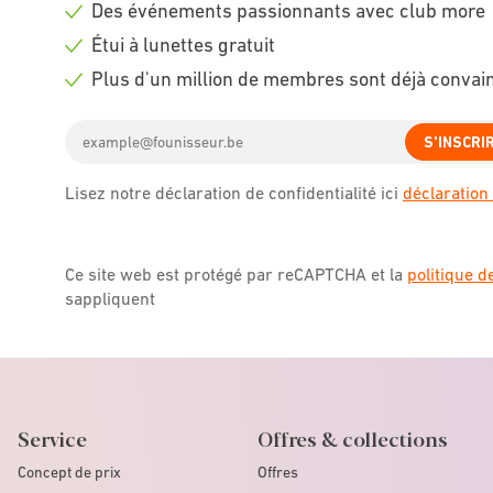
Des événements passionnants avec club more
icon
Check
Étui à lunettes gratuit
icon
Check
Plus d'un million de membres sont déjà convai
icon
Check
Email
icon
S'INSCRI
address
Lisez notre déclaration de confidentialité ici
déclaration 
Ce site web est protégé par reCAPTCHA et la
politique d
sappliquent
Service
Offres & collections
Concept de prix
Offres