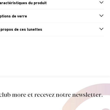
aractéristiques du produit
n
A
r
r
o
w
i
c
o
ptions de verre
n
A
r
r
o
w
i
c
o
 propos de ces lunettes
n
A
r
r
o
w
i
c
o
ub more et recevez notre newsletter.