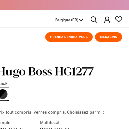
Search
Products
PRENEZ RENDEZ-VOUS
MAGASINS
Hugo Boss HG1277
lack
selected
rix tout compris, verres compris. Choisissez parmi :
imple
Multifocal