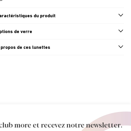
aractéristiques du produit
n
A
r
r
o
w
i
c
o
ptions de verre
n
A
r
r
o
w
i
c
o
 propos de ces lunettes
n
A
r
r
o
w
i
c
o
ub more et recevez notre newsletter.