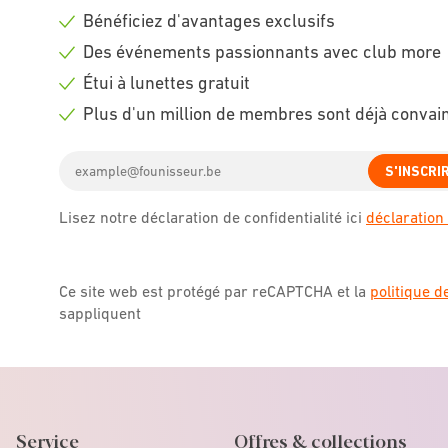
Bénéficiez d'avantages exclusifs
Check
Des événements passionnants avec club more
icon
Check
Étui à lunettes gratuit
icon
Check
Plus d'un million de membres sont déjà convai
icon
Check
Email
icon
S'INSCRI
address
Lisez notre déclaration de confidentialité ici
déclaration 
Ce site web est protégé par reCAPTCHA et la
politique d
sappliquent
Service
Offres & collections