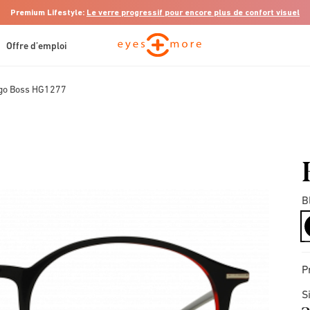
Premium Lifestyle:
Le verre progressif pour encore plus de confort visuel
Offre d’emploi
go Boss HG1277
B
P
S