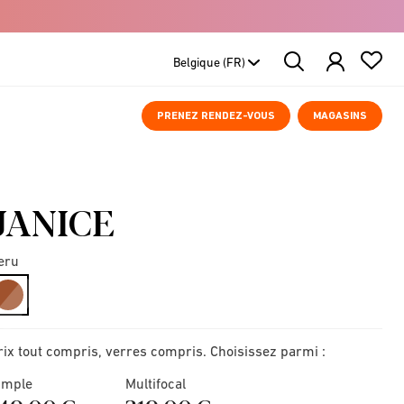
Search
Products
PRENEZ RENDEZ-VOUS
MAGASINS
JANICE
eru
selected
rix tout compris, verres compris. Choisissez parmi :
imple
Multifocal