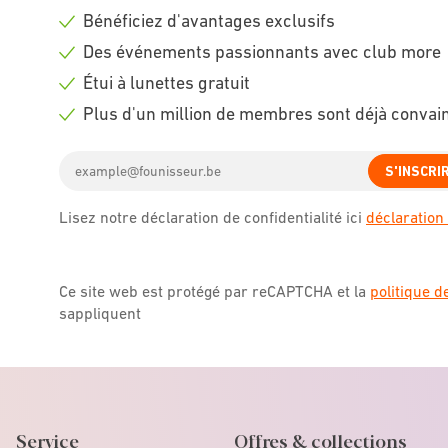
Bénéficiez d'avantages exclusifs
Check
Des événements passionnants avec club more
icon
Check
Étui à lunettes gratuit
icon
Check
Plus d'un million de membres sont déjà convai
icon
Check
Email
icon
S'INSCRI
address
Lisez notre déclaration de confidentialité ici
déclaration 
Ce site web est protégé par reCAPTCHA et la
politique d
sappliquent
Service
Offres & collections