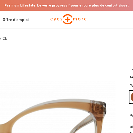
Premium Lifestyle:
Le verre progressif pour encore plus de confort visuel
Offre d’emploi
NICE
P
P
S