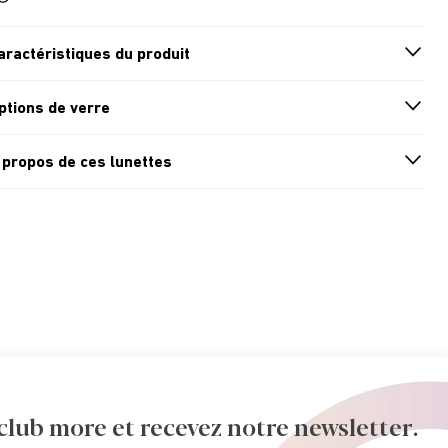
aractéristiques du produit
n
A
r
r
o
w
i
c
o
ptions de verre
n
A
r
r
o
w
i
c
o
 propos de ces lunettes
n
A
r
r
o
w
i
c
o
ub more et recevez notre newsletter.