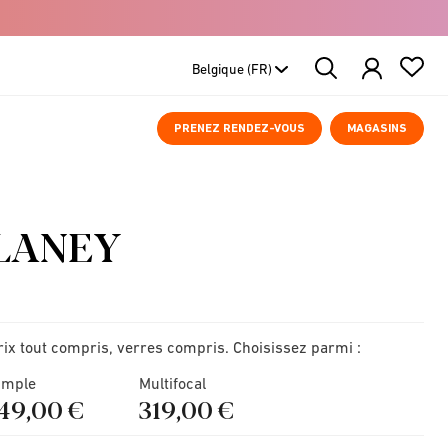
Search
Products
PRENEZ RENDEZ-VOUS
MAGASINS
LANEY
rix tout compris, verres compris. Choisissez parmi :
imple
Multifocal
149,00 €
319,00 €