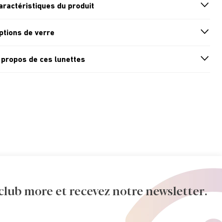
aractéristiques du produit
n
A
r
r
o
w
i
c
o
ptions de verre
n
A
r
r
o
w
i
c
o
 propos de ces lunettes
n
A
r
r
o
w
i
c
o
ub more et recevez notre newsletter.