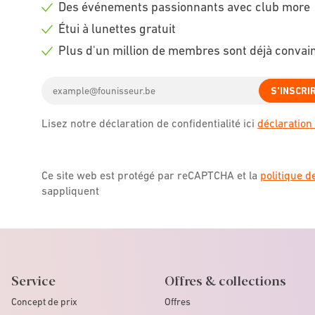
Des événements passionnants avec club more
icon
Check
Étui à lunettes gratuit
icon
Check
Plus d'un million de membres sont déjà convai
icon
Check
Email
icon
S'INSCRI
address
Lisez notre déclaration de confidentialité ici
déclaration 
Ce site web est protégé par reCAPTCHA et la
politique d
sappliquent
Service
Offres & collections
Concept de prix
Offres