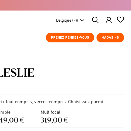
Search
Products
PRENEZ RENDEZ-VOUS
MAGASINS
LESLIE
rix tout compris, verres compris. Choisissez parmi :
imple
Multifocal
149,00 €
319,00 €