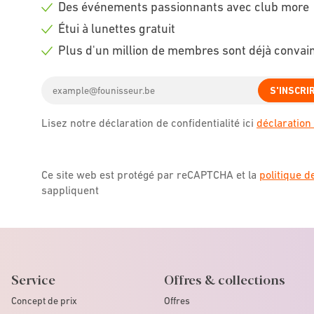
Des événements passionnants avec club more
icon
Check
Étui à lunettes gratuit
icon
Check
Plus d'un million de membres sont déjà convai
icon
Check
Email
icon
S'INSCRI
address
Lisez notre déclaration de confidentialité ici
déclaration 
Ce site web est protégé par reCAPTCHA et la
politique d
sappliquent
Service
Offres & collections
Concept de prix
Offres