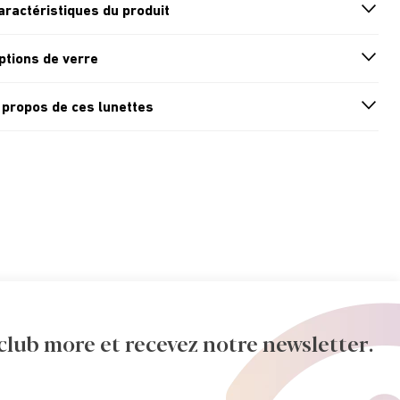
aractéristiques du produit
n
A
r
r
o
w
i
c
o
ptions de verre
n
A
r
r
o
w
i
c
o
 propos de ces lunettes
n
A
r
r
o
w
i
c
o
ub more et recevez notre newsletter.