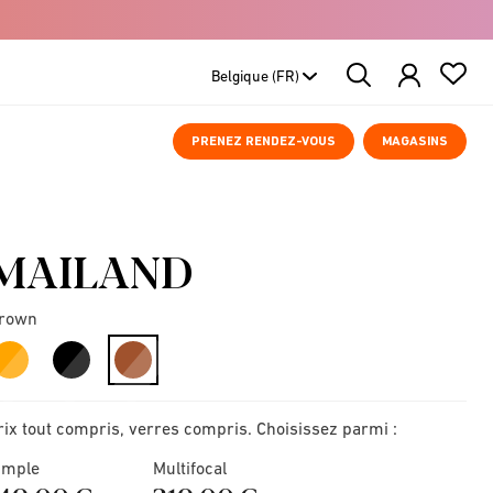
Search
Products
PRENEZ RENDEZ-VOUS
MAGASINS
MAILAND
rown
selected
rix tout compris, verres compris. Choisissez parmi :
imple
Multifocal