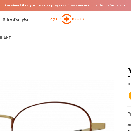
Premium Lifestyle:
Le verre progressif pour encore plus de confort visuel
Offre d’emploi
ILAND
B
P
S