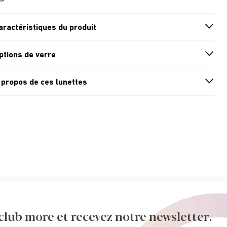
aractéristiques du produit
n
A
r
r
o
w
i
c
o
ptions de verre
n
A
r
r
o
w
i
c
o
 propos de ces lunettes
n
A
r
r
o
w
i
c
o
ub more et recevez notre newsletter.