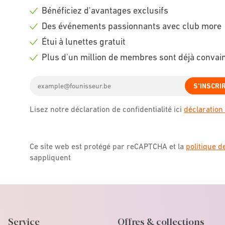
Bénéficiez d'avantages exclusifs
Check
Des événements passionnants avec club more
icon
Check
Étui à lunettes gratuit
icon
Check
Plus d'un million de membres sont déjà convai
icon
Check
Email
icon
S'INSCRI
address
Lisez notre déclaration de confidentialité ici
déclaration 
Ce site web est protégé par reCAPTCHA et la
politique d
sappliquent
Service
Offres & collections