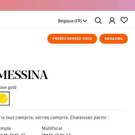
Search
Products
PRENEZ RENDEZ-VOUS
MAGASINS
MESSINA
ose gold
selected
rix tout compris, verres compris. Choisissez parmi :
imple
Multifocal