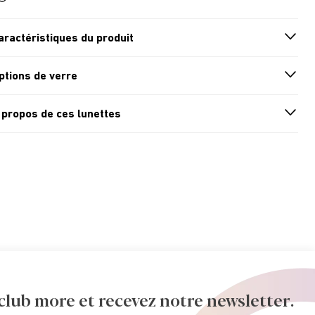
aractéristiques du produit
n
A
r
r
o
w
i
c
o
ptions de verre
n
A
r
r
o
w
i
c
o
 propos de ces lunettes
n
A
r
r
o
w
i
c
o
ub more et recevez notre newsletter.