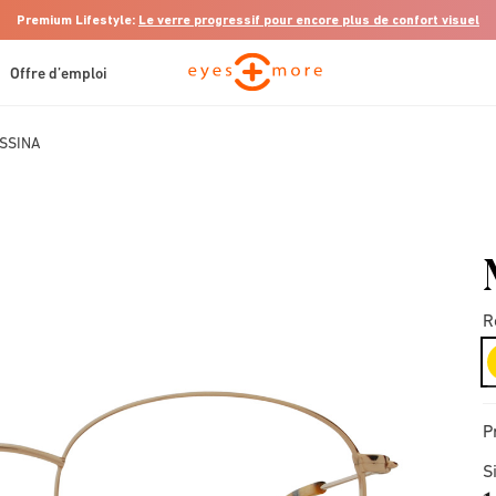
Premium Lifestyle:
Le verre progressif pour encore plus de confort visuel
Offre d’emploi
SSINA
R
P
S