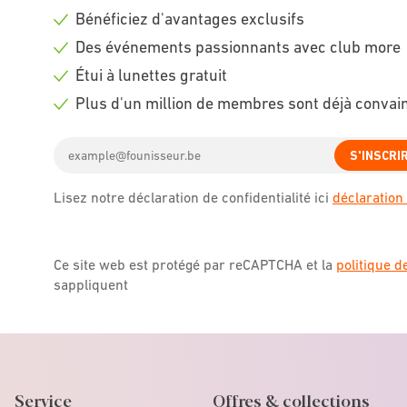
Bénéficiez d'avantages exclusifs
Check
Des événements passionnants avec club more
icon
Check
Étui à lunettes gratuit
icon
Check
Plus d'un million de membres sont déjà convai
icon
Check
Email
icon
S'INSCRI
address
Lisez notre déclaration de confidentialité ici
déclaration 
Ce site web est protégé par reCAPTCHA et la
politique d
sappliquent
Service
Offres & collections