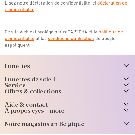
Lisez notre déclaration de confidentialité ici
déclaration de
confidentialité
Ce site web est protégé par reCAPTCHA et la
politique de
confidentialité
et les
conditions dutilisation
de Google
sappliquent
Lunettes
n
A
r
r
o
w
i
c
o
Lunettes de soleil
n
A
r
r
o
w
i
c
o
Service
Offres & collections
Aide & contact
À propos eyes + more
Notre magasins an Belgique