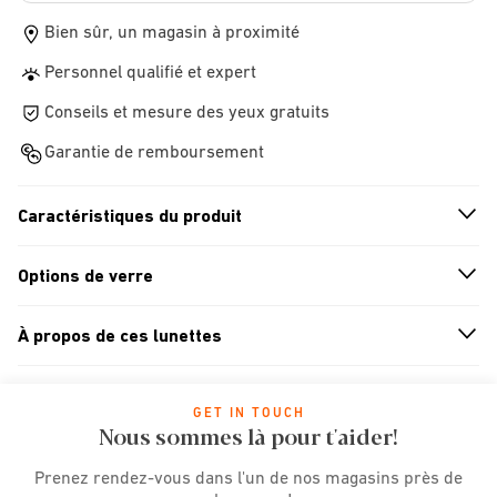
Bien sûr, un magasin à proximité
Personnel qualifié et expert
Conseils et mesure des yeux gratuits
Garantie de remboursement
Caractéristiques du produit
n
A
r
r
o
w
i
c
o
Options de verre
n
A
r
r
o
w
i
c
o
À propos de ces lunettes
n
A
r
r
o
w
i
c
o
GET IN TOUCH
Nous sommes là pour t'aider!
Prenez rendez-vous dans l'un de nos magasins près de