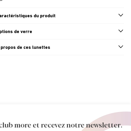
aractéristiques du produit
n
A
r
r
o
w
i
c
o
ptions de verre
n
A
r
r
o
w
i
c
o
 propos de ces lunettes
n
A
r
r
o
w
i
c
o
ub more et recevez notre newsletter.