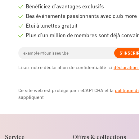
Bénéficiez d'avantages exclusifs
Check
Des événements passionnants avec club more
icon
Check
Étui à lunettes gratuit
icon
Check
Plus d'un million de membres sont déjà convai
icon
Check
Email
icon
S'INSCRI
address
Lisez notre déclaration de confidentialité ici
déclaration 
Ce site web est protégé par reCAPTCHA et la
politique d
sappliquent
Service
Offres & collections