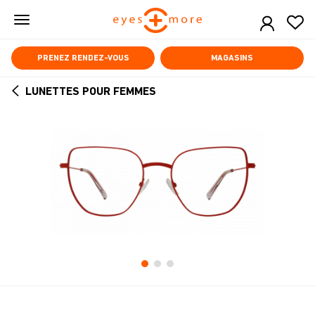
Skip
to
main
content
PRENEZ RENDEZ-VOUS
MAGASINS
LUNETTES POUR FEMMES
ARROW
BACK