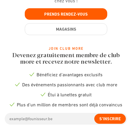
chez vous !
PRENDS RENDEZ-VOUS
MAGASINS
JOIN CLUB MORE
Devenez gratuitement membre de club
more et recevez notre newsletter.
Bénéficiez d'avantages exclusifs
Check
icon
Des événements passionnants avec club more
Check
icon
Étui à lunettes gratuit
Check
icon
Plus d'un million de membres sont déjà convaincus
Check
icon
Email
S'INSCRIRE
address