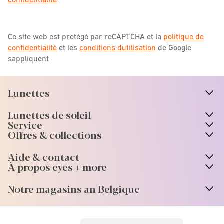
Ce site web est protégé par reCAPTCHA et la
politique de
confidentialité
et les
conditions dutilisation
de Google
sappliquent
Lunettes
n
A
r
r
o
w
i
c
o
Lunettes de soleil
n
A
r
r
o
w
i
c
o
Service
Offres & collections
Aide & contact
À propos eyes + more
Notre magasins an Belgique