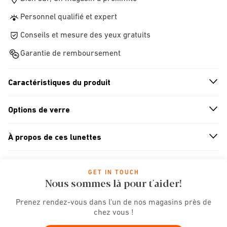
Personnel qualifié et expert
Conseils et mesure des yeux gratuits
Garantie de remboursement
Caractéristiques du produit
n
A
r
r
o
w
i
c
o
Options de verre
n
A
r
r
o
w
i
c
o
À propos de ces lunettes
n
A
r
r
o
w
i
c
o
GET IN TOUCH
Nous sommes là pour t'aider!
Prenez rendez-vous dans l'un de nos magasins près de
chez vous !