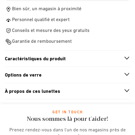
Bien sûr, un magasin à proximité
Personnel qualifié et expert
Conseils et mesure des yeux gratuits
Garantie de remboursement
Caractéristiques du produit
n
A
r
r
o
w
i
c
o
Options de verre
n
A
r
r
o
w
i
c
o
À propos de ces lunettes
n
A
r
r
o
w
i
c
o
GET IN TOUCH
Nous sommes là pour t'aider!
Prenez rendez-vous dans l'un de nos magasins près de