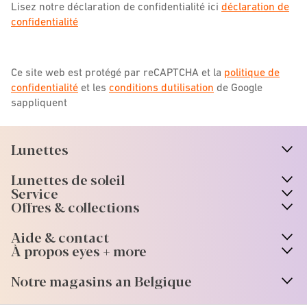
Lisez notre déclaration de confidentialité ici
déclaration de
confidentialité
Ce site web est protégé par reCAPTCHA et la
politique de
confidentialité
et les
conditions dutilisation
de Google
sappliquent
Lunettes
n
A
r
r
o
w
i
c
o
Lunettes de soleil
n
A
r
r
o
w
i
c
o
Service
Offres & collections
Aide & contact
À propos eyes + more
Notre magasins an Belgique