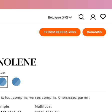
Search
Products
PRENEZ RENDEZ-VOUS
MAGASINS
NOLENE
lue
selected
rix tout compris, verres compris. Choisissez parmi :
imple
Multifocal