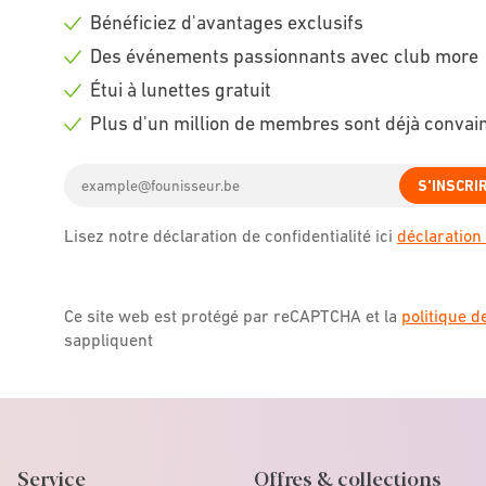
Bénéficiez d'avantages exclusifs
Check
Des événements passionnants avec club more
icon
Check
Étui à lunettes gratuit
icon
Check
Plus d'un million de membres sont déjà convai
icon
Check
Email
icon
S'INSCRI
address
Lisez notre déclaration de confidentialité ici
déclaration 
Ce site web est protégé par reCAPTCHA et la
politique d
sappliquent
Service
Offres & collections