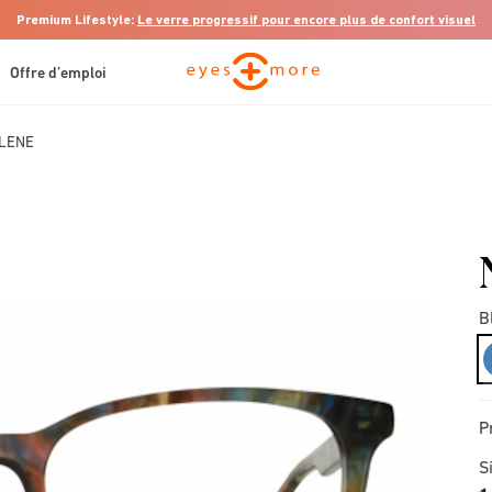
Premium Lifestyle:
Le verre progressif pour encore plus de confort visuel
Offre d’emploi
LENE
B
P
S