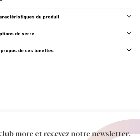
aractéristiques du produit
n
A
r
r
o
w
i
c
o
ptions de verre
n
A
r
r
o
w
i
c
o
 propos de ces lunettes
n
A
r
r
o
w
i
c
o
ub more et recevez notre newsletter.