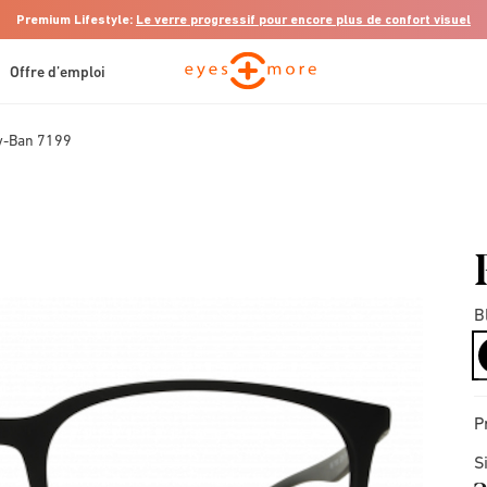
Premium Lifestyle:
Le verre progressif pour encore plus de confort visuel
Offre d’emploi
y-Ban 7199
B
P
S