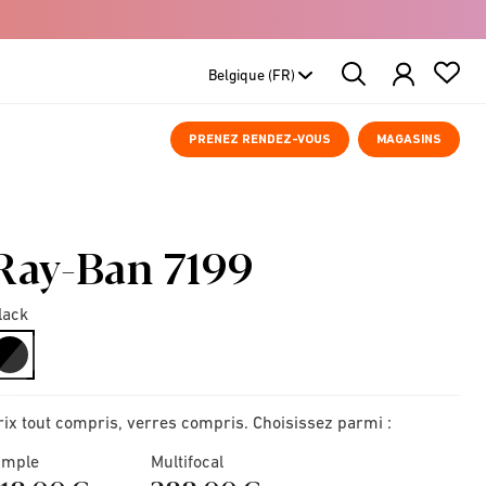
Search
Products
PRENEZ RENDEZ-VOUS
MAGASINS
Ray-Ban 7199
lack
selected
rix tout compris, verres compris. Choisissez parmi :
imple
Multifocal