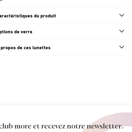
aractéristiques du produit
n
A
r
r
o
w
i
c
o
ptions de verre
n
A
r
r
o
w
i
c
o
 propos de ces lunettes
n
A
r
r
o
w
i
c
o
ub more et recevez notre newsletter.