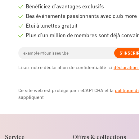
Bénéficiez d'avantages exclusifs
Check
Des événements passionnants avec club more
icon
Check
Étui à lunettes gratuit
icon
Check
Plus d'un million de membres sont déjà convai
icon
Check
Email
icon
S'INSCRI
address
Lisez notre déclaration de confidentialité ici
déclaration 
Ce site web est protégé par reCAPTCHA et la
politique d
sappliquent
Service
Offres & collections