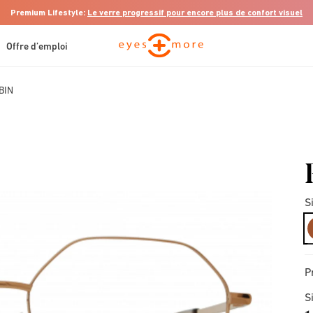
Premium Lifestyle:
Le verre progressif pour encore plus de confort visuel
Offre d’emploi
BIN
S
P
S