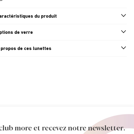
aractéristiques du produit
n
A
r
r
o
w
i
c
o
ptions de verre
n
A
r
r
o
w
i
c
o
 propos de ces lunettes
n
A
r
r
o
w
i
c
o
ub more et recevez notre newsletter.