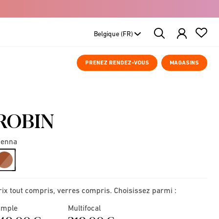
Search
Products
PRENEZ RENDEZ-VOUS
MAGASINS
ROBIN
ienna
selected
rix tout compris, verres compris. Choisissez parmi :
imple
Multifocal