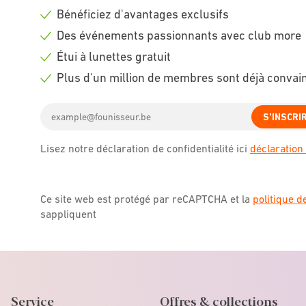
Bénéficiez d'avantages exclusifs
Check
Des événements passionnants avec club more
icon
Check
Étui à lunettes gratuit
icon
Check
Plus d'un million de membres sont déjà convai
icon
Check
Email
icon
S'INSCRI
address
Lisez notre déclaration de confidentialité ici
déclaration 
Ce site web est protégé par reCAPTCHA et la
politique d
sappliquent
Service
Offres & collections