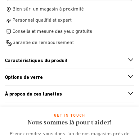
Bien sûr, un magasin à proximité
Personnel qualifié et expert
Conseils et mesure des yeux gratuits
Garantie de remboursement
Caractéristiques du produit
n
A
r
r
o
w
i
c
o
Options de verre
n
A
r
r
o
w
i
c
o
À propos de ces lunettes
n
A
r
r
o
w
i
c
o
GET IN TOUCH
Nous sommes là pour t'aider!
Prenez rendez-vous dans l'un de nos magasins près de