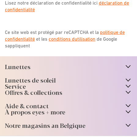
Lisez notre déclaration de confidentialité ici
déclaration de
confidentialité
Ce site web est protégé par reCAPTCHA et la
politique de
confidentialité
et les
conditions dutilisation
de Google
sappliquent
Lunettes
n
A
r
r
o
w
i
c
o
Lunettes de soleil
n
A
r
r
o
w
i
c
o
Service
Offres & collections
Aide & contact
À propos eyes + more
Notre magasins an Belgique