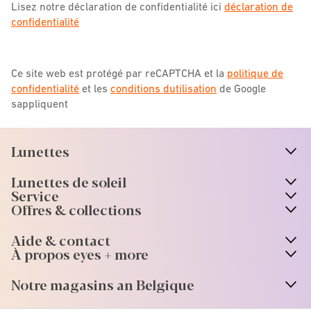
Lisez notre déclaration de confidentialité ici
déclaration de
confidentialité
Ce site web est protégé par reCAPTCHA et la
politique de
confidentialité
et les
conditions dutilisation
de Google
sappliquent
Lunettes
n
A
r
r
o
w
i
c
o
Lunettes de soleil
n
A
r
r
o
w
i
c
o
Service
Offres & collections
Aide & contact
À propos eyes + more
Notre magasins an Belgique