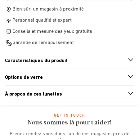
Bien sûr, un magasin à proximité
Personnel qualifié et expert
Conseils et mesure des yeux gratuits
Garantie de remboursement
Caractéristiques du produit
n
A
r
r
o
w
i
c
o
Options de verre
n
A
r
r
o
w
i
c
o
À propos de ces lunettes
n
A
r
r
o
w
i
c
o
GET IN TOUCH
Nous sommes là pour t'aider!
Prenez rendez-vous dans l'un de nos magasins près de