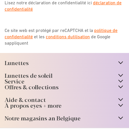
Lisez notre déclaration de confidentialité ici
déclaration de
confidentialité
Ce site web est protégé par reCAPTCHA et la
politique de
confidentialité
et les
conditions dutilisation
de Google
sappliquent
Lunettes
n
A
r
r
o
w
i
c
o
Lunettes de soleil
n
A
r
r
o
w
i
c
o
Service
Offres & collections
Aide & contact
À propos eyes + more
Notre magasins an Belgique