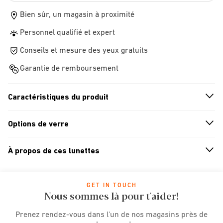
Bien sûr, un magasin à proximité
Personnel qualifié et expert
Conseils et mesure des yeux gratuits
Garantie de remboursement
Caractéristiques du produit
n
A
r
r
o
w
i
c
o
Options de verre
n
A
r
r
o
w
i
c
o
À propos de ces lunettes
n
A
r
r
o
w
i
c
o
GET IN TOUCH
Nous sommes là pour t'aider!
Prenez rendez-vous dans l'un de nos magasins près de