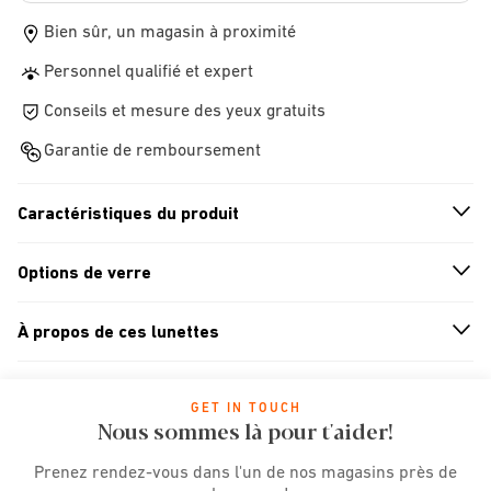
Bien sûr, un magasin à proximité
Personnel qualifié et expert
Conseils et mesure des yeux gratuits
Garantie de remboursement
Caractéristiques du produit
n
A
r
r
o
w
i
c
o
Options de verre
n
A
r
r
o
w
i
c
o
À propos de ces lunettes
n
A
r
r
o
w
i
c
o
GET IN TOUCH
Nous sommes là pour t'aider!
Prenez rendez-vous dans l'un de nos magasins près de