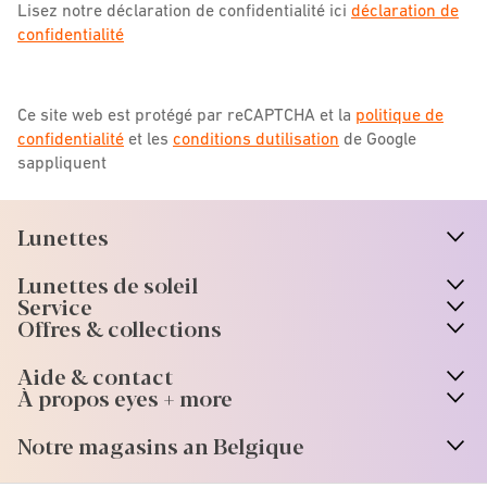
Lisez notre déclaration de confidentialité ici
déclaration de
confidentialité
Ce site web est protégé par reCAPTCHA et la
politique de
confidentialité
et les
conditions dutilisation
de Google
sappliquent
Lunettes
n
A
r
r
o
w
i
c
o
Lunettes de soleil
n
A
r
r
o
w
i
c
o
Service
Offres & collections
Aide & contact
À propos eyes + more
Notre magasins an Belgique