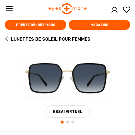
Skip
to
main
content
PRENEZ RENDEZ-VOUS
MAGASINS
LUNETTES DE SOLEIL POUR FEMMES
ARROW
BACK
ESSAI VIRTUEL