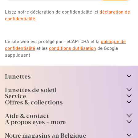
Lisez notre déclaration de confidentialité ici
déclaration de
confidentialité
Ce site web est protégé par reCAPTCHA et la
politique de
confidentialité
et les
conditions dutilisation
de Google
sappliquent
Lunettes
n
A
r
r
o
w
i
c
o
Lunettes de soleil
n
A
r
r
o
w
i
c
o
Service
Offres & collections
Aide & contact
À propos eyes + more
Notre magasins an Belgique