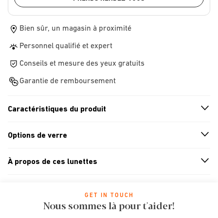
Bien sûr, un magasin à proximité
Personnel qualifié et expert
Conseils et mesure des yeux gratuits
Garantie de remboursement
Caractéristiques du produit
n
A
r
r
o
w
i
c
o
Options de verre
n
A
r
r
o
w
i
c
o
À propos de ces lunettes
n
A
r
r
o
w
i
c
o
GET IN TOUCH
Nous sommes là pour t'aider!