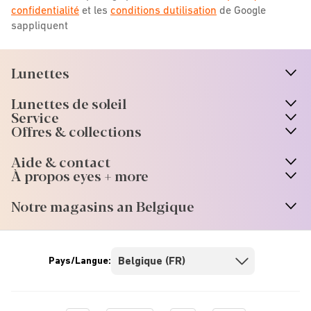
confidentialité
et les
conditions dutilisation
de Google
sappliquent
Lunettes
n
A
r
r
o
w
i
c
o
Lunettes de soleil
n
A
r
r
o
w
i
c
o
Service
Offres & collections
Aide & contact
À propos eyes + more
Notre magasins an Belgique
Pays/Langue: