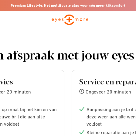
Premium Lifestyle:
Het multifocale glas voor nóg meer kijkcomfort
n afspraak met jouw eyes
vies
Service en repar
er 20 minuten
Ongeveer 20 minuten
 op maat bij het kiezen van
Aanpassing aan je bril 
euwe bril die aan al je
deze weer aan alle we
n voldoet
voldoet
Kleine reparatie aan je 