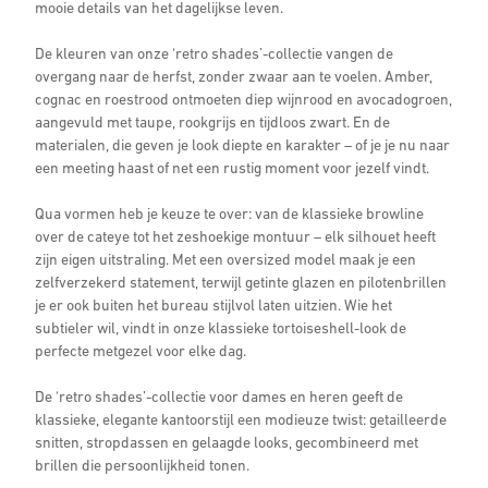
mooie details van het dagelijkse leven.
De kleuren van onze ‘retro shades’-collectie vangen de
overgang naar de herfst, zonder zwaar aan te voelen. Amber,
cognac en roestrood ontmoeten diep wijnrood en avocadogroen,
aangevuld met taupe, rookgrijs en tijdloos zwart. En de
materialen, die geven je look diepte en karakter – of je je nu naar
een meeting haast of net een rustig moment voor jezelf vindt.
Qua vormen heb je keuze te over: van de klassieke browline
over de cateye tot het zeshoekige montuur – elk silhouet heeft
zijn eigen uitstraling. Met een oversized model maak je een
zelfverzekerd statement, terwijl getinte glazen en pilotenbrillen
je er ook buiten het bureau stijlvol laten uitzien. Wie het
subtieler wil, vindt in onze klassieke tortoiseshell-look de
perfecte metgezel voor elke dag.
De ‘retro shades’-collectie voor dames en heren geeft de
klassieke, elegante kantoorstijl een modieuze twist: getailleerde
snitten, stropdassen en gelaagde looks, gecombineerd met
brillen die persoonlijkheid tonen.