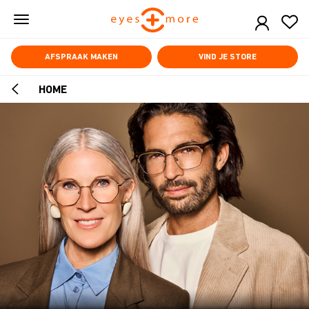
Skip
to
main
content
AFSPRAAK MAKEN
VIND JE STORE
HOME
ARROW
BACK