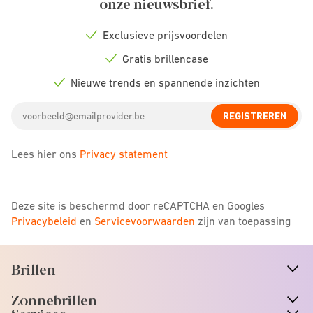
onze nieuwsbrief.
Exclusieve prijsvoordelen
Check
icon
Gratis brillencase
Check
icon
Nieuwe trends en spannende inzichten
Check
icon
Email
REGISTREREN
address
Lees hier ons
Privacy statement
Deze site is beschermd door reCAPTCHA en Googles
Privacybeleid
en
Servicevoorwaarden
zijn van toepassing
Brillen
n
A
r
r
o
w
i
c
o
Zonnebrillen
n
A
r
r
o
w
i
c
o