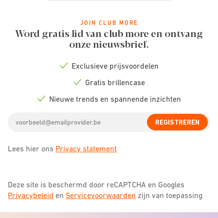
JOIN CLUB MORE
Word gratis lid van club more en ontvang
onze nieuwsbrief.
Exclusieve prijsvoordelen
Check
icon
Gratis brillencase
Check
icon
Nieuwe trends en spannende inzichten
Check
icon
Email
REGISTREREN
address
Lees hier ons
Privacy statement
Deze site is beschermd door reCAPTCHA en Googles
Privacybeleid
en
Servicevoorwaarden
zijn van toepassing