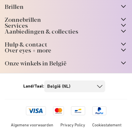
Brillen
n
A
r
r
o
w
i
c
o
Zonnebrillen
n
A
r
r
o
w
i
c
o
Services
Aanbiedingen & collecties
Hulp & contact
Over eyes + more
Onze winkels in België
Land/Taal:
Visa
Mastercard
Bancontact
Paypal
logo
logo
logo
Algemene voorwaarden
Privacy Policy
Cookiestatement