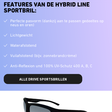
FEATURES VAN DE HYBRID LINE
SPORTBRIL:
Perfecte pasvorm (dankzij aan te passen gedeeltes op
neus en oren)
Lichtgewicht
Waterafstotend
Vuilafstotend (bijv. zonnebrandcrème)
Anti-Reflexion und 100% UV-Schutz 400 A, B, C
ALLE DRIIVE SPORTSBRILLEN