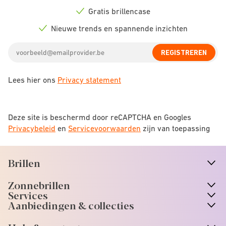
Check
icon
Gratis brillencase
Check
icon
Nieuwe trends en spannende inzichten
Check
icon
Email
REGISTREREN
address
Lees hier ons
Privacy statement
Deze site is beschermd door reCAPTCHA en Googles
Privacybeleid
en
Servicevoorwaarden
zijn van toepassing
Brillen
n
A
r
r
o
w
i
c
o
Zonnebrillen
n
A
r
r
o
w
i
c
o
Services
Aanbiedingen & collecties